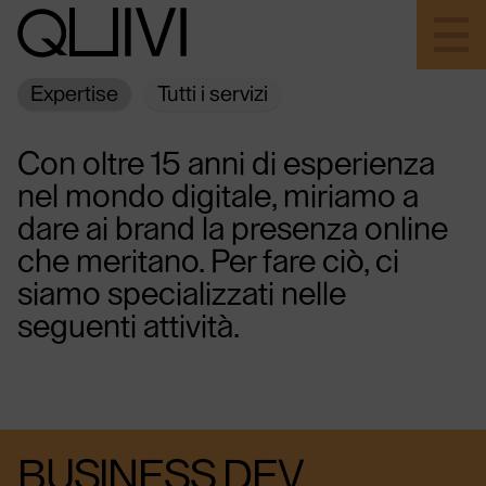
Expertise
Tutti i servizi
ABOUT
Con oltre 15 anni di esperienza
nel mondo digitale, miriamo a
EXPERTISE
dare ai brand la presenza online
che meritano. Per fare ciò, ci
PROGETTI
siamo specializzati nelle
seguenti attività.
INFO@QUIVI.IT ↗
IG ↗
LI ↗
BUSINESS DEV