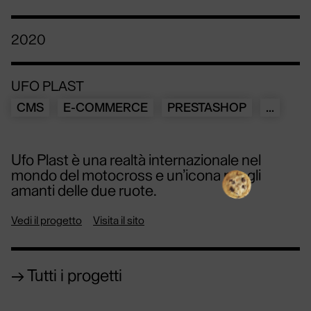
2020
UFO PLAST
CMS
E-COMMERCE
PRESTASHOP
...
Ufo Plast è una realtà internazionale nel
mondo del motocross e un’icona per gli
amanti delle due ruote.
Vedi il progetto
Visita il sito
→ Tutti i progetti